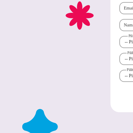
Emai
Nam
Pi
Pil
Pil