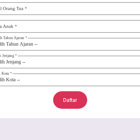
l Orang Tua
*
a Anak
*
lih Tahun Ajaran
*
ih Jenjang
*
ih Kota
*
Daftar