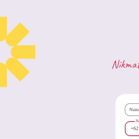
Nikmat
Nam
N