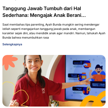
Tanggung Jawab Tumbuh dari Hal
Sederhana: Mengajak Anak Berani
Menghadapi Masalah Bukan Soal Siapa yang
Saat membahas tips parenting, Ayah Bunda mungkin sering mendengar
Salah, Tapi Apa yang Bisa Kita Lakukan
istilah seperti mengajarkan tanggung jawab pada anak, membangun
karakter sejak dini, atau mendidik anak agar mandiri. Namun, tahukah Ayah
untuk Memperbaiki Kesalahan
Bunda bahwa menumbuhkan rasa
Selengkapnya