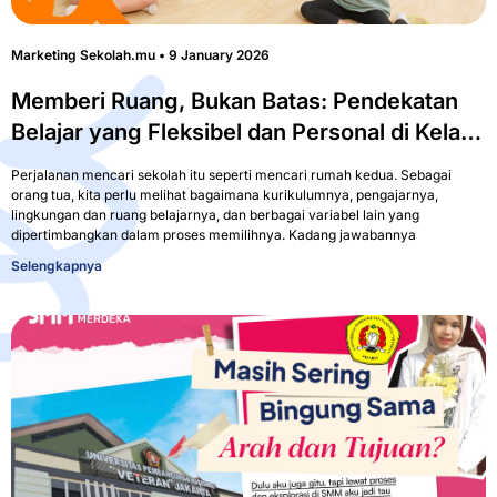
Marketing Sekolah.mu
9 January 2026
Memberi Ruang, Bukan Batas: Pendekatan
Belajar yang Fleksibel dan Personal di Kelas
Inklusi SMM Membuat Anak Berkebutuhan
Perjalanan mencari sekolah itu seperti mencari rumah kedua. Sebagai
Khusus Mendapatkan Pengalaman Belajar
orang tua, kita perlu melihat bagaimana kurikulumnya, pengajarnya,
lingkungan dan ruang belajarnya, dan berbagai variabel lain yang
sesuai Kebutuhan Anak
dipertimbangkan dalam proses memilihnya. Kadang jawabannya
Selengkapnya