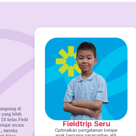
angsung di
 yang lebih
Di kelas Field
Fieldtrip Seru
elajar secara
Optimalkan pengalaman belajar
K, mereka
anak bersama narasumber ahli.
an fokus