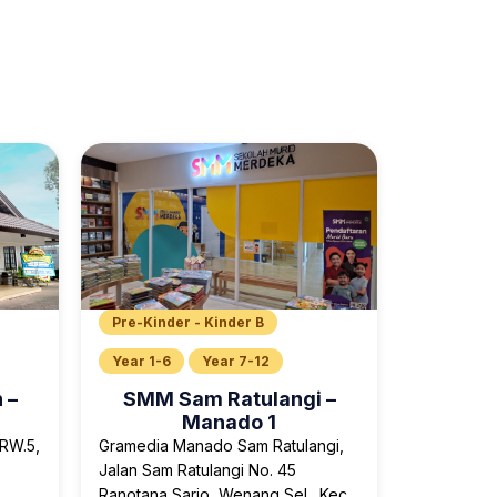
Pre-Kinder - Kinder B
Year 1-6
Year 7-12
 –
SMM Sam Ratulangi –
Manado 1
/RW.5,
Gramedia Manado Sam Ratulangi,
Jalan Sam Ratulangi No. 45
Ranotana Sario, Wenang Sel., Kec.