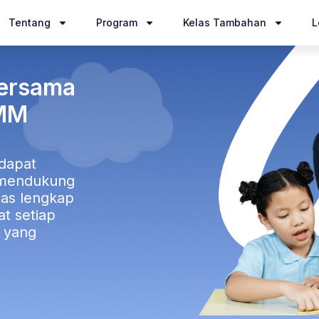
Tentang
Program
Kelas Tambahan
L
Bersama
SMM
 dapat
g mendukung
itas lengkap
t setiap
 yang