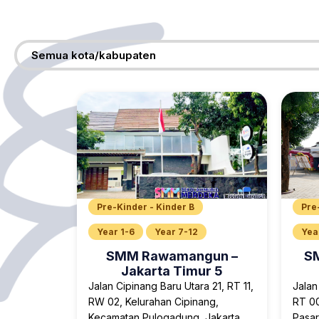
Semua kota/kabupaten
Pre-Kinder - Kinder B
Pre
Year 1-6
Year 7-12
Yea
SMM Rawamangun –
SM
Jakarta Timur 5
Jalan Cipinang Baru Utara 21, RT 11,
Jalan
RW 02, Kelurahan Cipinang,
RT 00
Kecamatan Pulogadung, Jakarta
Pasar