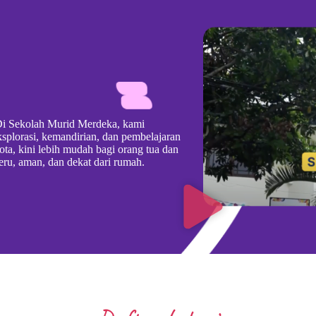
. Di Sekolah Murid Merdeka, kami
splorasi, kemandirian, dan pembelajaran
kota, kini lebih mudah bagi orang tua dan
ru, aman, dan dekat dari rumah.