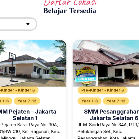
Daftar Lokasi
Belajar Tersedia
-Kinder - Kinder B
Pre-Kinder - Kinder B
r 1-6
Year 7-12
Year 1-6
Year 7-12
M Pejaten – Jakarta
SMM Pesanggrahan
Selatan 1
Jakarta Selatan 6
 Pejaten Barat Raya No. 30A,
Jl. M. Saidi Raya No.34A, RT.1
1/RW 010, Kel. Ragunan, Kec.
Petukangan Sel., Kec.
 Minggu, Jakarta Selatan
Pesanggrahan, Kota Jakarta