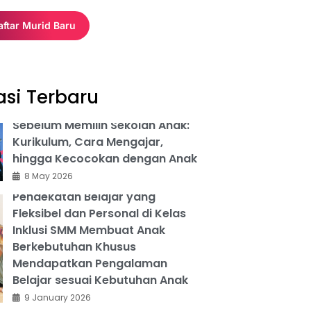
aftar Murid Baru
asi Terbaru
Hal yang Perlu Dipertimbangkan
Sebelum Memilih Sekolah Anak:
Kurikulum, Cara Mengajar,
hingga Kecocokan dengan Anak
8 May 2026
Memberi Ruang, Bukan Batas:
Pendekatan Belajar yang
Fleksibel dan Personal di Kelas
Inklusi SMM Membuat Anak
Berkebutuhan Khusus
Mendapatkan Pengalaman
Belajar sesuai Kebutuhan Anak
9 January 2026
Learning Management System