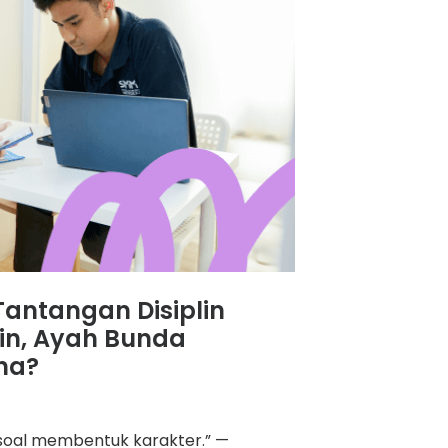
 Tantangan Disiplin
iplin, Ayah Bunda
na?
 soal membentuk karakter.” —