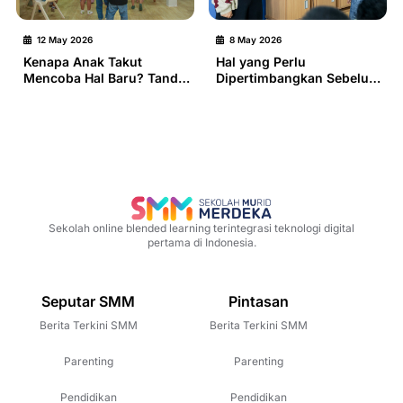
12 May 2026
8 May 2026
Kenapa Anak Takut
Hal yang Perlu
Mencoba Hal Baru? Tanda
Dipertimbangkan Sebelum
Proses Adaptasi yang
Memilih Sekolah Anak:
Perlu Didampingi
Kurikulum, Cara Mengajar,
hingga Kecocokan dengan
Anak
Sekolah online blended learning terintegrasi teknologi digital
pertama di Indonesia.
Seputar SMM
Pintasan
Berita Terkini SMM
Berita Terkini SMM
Parenting
Parenting
Pendidikan
Pendidikan