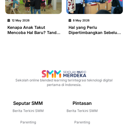
12 May 2026
8 May 2026
Kenapa Anak Takut
Hal yang Perlu
Mencoba Hal Baru? Tanda
Dipertimbangkan Sebelum
Proses Adaptasi yang
Memilih Sekolah Anak:
Perlu Didampingi
Kurikulum, Cara Mengajar,
hingga Kecocokan dengan
Anak
Sekolah online blended learning terintegrasi teknologi digital
pertama di Indonesia.
Seputar SMM
Pintasan
Berita Terkini SMM
Berita Terkini SMM
Parenting
Parenting