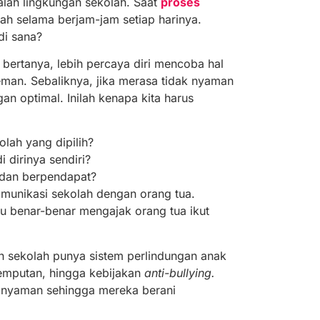
dalah lingkungan sekolah. Saat
proses
ah selama berjam-jam setiap harinya.
di sana?
 bertanya, lebih percaya diri mencoba hal
eman. Sebaliknya, jika merasa tidak nyaman
gan optimal. Inilah kenapa kita harus
lah yang dipilih?
 dirinya sendiri?
 dan berpendapat?
omunikasi sekolah dengan orang tua.
u benar-benar mengajak orang tua ikut
kah sekolah punya sistem perlindungan anak
jemputan, hingga kebijakan
anti-bullying.
nyaman sehingga mereka berani