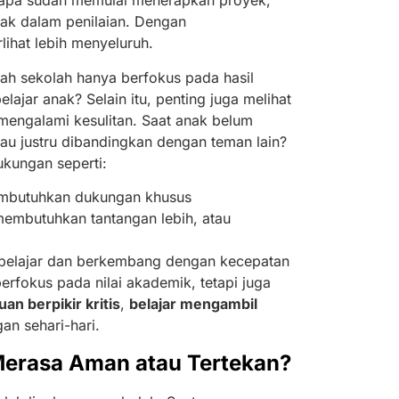
erapa sudah memulai menerapkan proyek,
nak dalam penilaian. Dengan
lihat lebih menyeluruh.
kah sekolah hanya berfokus pada hasil
lajar anak? Selain itu, penting juga melihat
engalami kesulitan. Saat anak belum
u justru dibandingkan dengan teman lain?
kungan seperti:
embutuhkan dukungan khusus
embutuhkan tantangan lebih, atau
 belajar dan berkembang dengan kecepatan
rfokus pada nilai akademik, tetapi juga
 berpikir kritis
,
belajar mengambil
an sehari-hari.
Merasa Aman atau Tertekan?