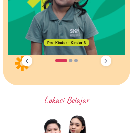
Year 1-6
1
2
3
Lokasi Belajar