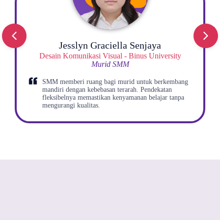
​
Arrayan Muhammad Pasha​
ersity​
SAPPK - Institut Teknologi Bandung​
Di SMM itu benar-benar bisa belajar yang
erkembang
menyenangkan, karena pembelajaran dan guruny
atan
memahami kebutuhan kami sebagai murid.
ar tanpa