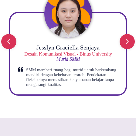
Arrayan Muhammad Pasha​
SAPPK - Institut Teknologi Bandung​
Di SMM itu benar-benar bisa belajar yang
menyenangkan, karena pembelajaran dan gurunya
memahami kebutuhan kami sebagai murid.