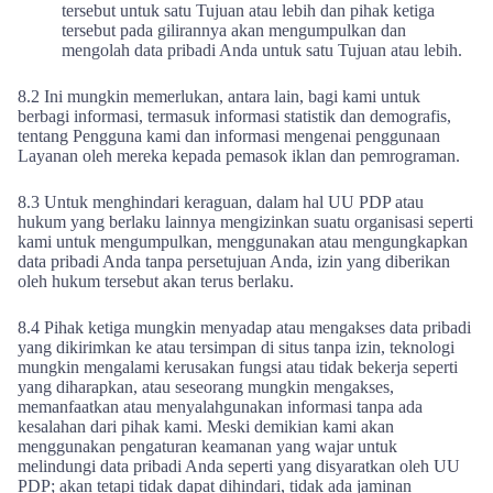
tersebut untuk satu Tujuan atau lebih dan pihak ketiga
tersebut pada gilirannya akan mengumpulkan dan
mengolah data pribadi Anda untuk satu Tujuan atau lebih.
8.2 Ini mungkin memerlukan, antara lain, bagi kami untuk
berbagi informasi, termasuk informasi statistik dan demografis,
tentang Pengguna kami dan informasi mengenai penggunaan
Layanan oleh mereka kepada pemasok iklan dan pemrograman.
8.3 Untuk menghindari keraguan, dalam hal UU PDP atau
hukum yang berlaku lainnya mengizinkan suatu organisasi seperti
kami untuk mengumpulkan, menggunakan atau mengungkapkan
data pribadi Anda tanpa persetujuan Anda, izin yang diberikan
oleh hukum tersebut akan terus berlaku.
8.4 Pihak ketiga mungkin menyadap atau mengakses data pribadi
yang dikirimkan ke atau tersimpan di situs tanpa izin, teknologi
mungkin mengalami kerusakan fungsi atau tidak bekerja seperti
yang diharapkan, atau seseorang mungkin mengakses,
memanfaatkan atau menyalahgunakan informasi tanpa ada
kesalahan dari pihak kami. Meski demikian kami akan
menggunakan pengaturan keamanan yang wajar untuk
melindungi data pribadi Anda seperti yang disyaratkan oleh UU
PDP; akan tetapi tidak dapat dihindari, tidak ada jaminan