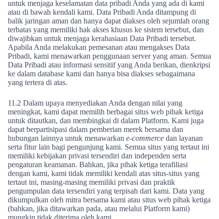
untuk menjaga keselamatan data pribadi Anda yang ada di kami
atau di bawah kendali kami. Data Pribadi Anda ditampung di
balik jaringan aman dan hanya dapat diakses oleh sejumlah orang
terbatas yang memiliki hak akses khusus ke sistem tersebut, dan
diwajibkan untuk menjaga kerahasiaan Data Pribadi tersebut.
Apabila Anda melakukan pemesanan atau mengakses Data
Pribadi, kami menawarkan penggunaan server yang aman. Semua
Data Pribadi atau informasi sensitif yang Anda berikan, dienkripsi
ke dalam database kami dan hanya bisa diakses sebagaimana
yang tertera di atas.
11.2 Dalam upaya menyediakan Anda dengan nilai yang
meningkat, kami dapat memilih berbagai situs web pihak ketiga
untuk ditautkan, dan membingkai di dalam Platform. Kami juga
dapat berpartisipasi dalam pemberian merek bersama dan
hubungan lainnya untuk menawarkan
e-commerce
dan layanan
serta fitur lain bagi pengunjung kami. Semua situs yang tertaut ini
memiliki kebijakan privasi tersendiri dan independen serta
pengaturan keamanan. Bahkan, jika pihak ketiga terafiliasi
dengan kami, kami tidak memiliki kendali atas situs-situs yang
tertaut ini, masing-masing memiliki privasi dan praktik
pengumpulan data tersendiri yang terpisah dari kami. Data yang
dikumpulkan oleh mitra bersama kami atau situs web pihak ketiga
(bahkan, jika ditawarkan pada, atau melalui Platform kami)
mungkin tidak diterima oleh kami.