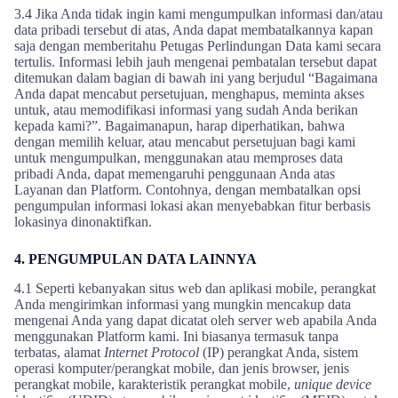
3.4 Jika Anda tidak ingin kami mengumpulkan informasi dan/atau
data pribadi tersebut di atas, Anda dapat membatalkannya kapan
saja dengan memberitahu Petugas Perlindungan Data kami secara
tertulis. Informasi lebih jauh mengenai pembatalan tersebut dapat
ditemukan dalam bagian di bawah ini yang berjudul “Bagaimana
Anda dapat mencabut persetujuan, menghapus, meminta akses
untuk, atau memodifikasi informasi yang sudah Anda berikan
kepada kami?”. Bagaimanapun, harap diperhatikan, bahwa
dengan memilih keluar, atau mencabut persetujuan bagi kami
untuk mengumpulkan, menggunakan atau memproses data
pribadi Anda, dapat memengaruhi penggunaan Anda atas
Layanan dan Platform. Contohnya, dengan membatalkan opsi
pengumpulan informasi lokasi akan menyebabkan fitur berbasis
lokasinya dinonaktifkan.
4. PENGUMPULAN DATA LAINNYA
4.1 Seperti kebanyakan situs web dan aplikasi mobile, perangkat
Anda mengirimkan informasi yang mungkin mencakup data
mengenai Anda yang dapat dicatat oleh server web apabila Anda
menggunakan Platform kami. Ini biasanya termasuk tanpa
terbatas, alamat
Internet Protocol
(IP) perangkat Anda, sistem
operasi komputer/perangkat mobile, dan jenis browser, jenis
perangkat mobile, karakteristik perangkat mobile,
unique device