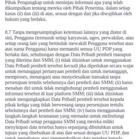
Pihak Pengungkap untuk meninjau informasi apa yang telah
dikumpulkan tentang mereka oleh Pihak Penerima, dalam setiap
kasus (ii) dan (iii) di atas, sesuai dengan dan jika diwajibkan oleh
hukum yang berlaku.
8.7 Tanpa mengesampingkan ketentuan lainnya yang diatur di
sini, Pengguna (termasuk setiap karyawan, agen, perwakilan, atau
setiap orang lain yang bertindak mewakili Pengguna tersebut atau
atas nama Pengguna) harus mematuhi semua UU PDP yang
berlaku dan, sehubungan dengan Data Pribadi pembeli manapun
yang diterima dari SMM, (i) tidak diizinkan untuk menggunakan
Data Pribadi pembeli tersebut kecuali jika diperlukan secara wajar
untuk menanggapi pertanyaan pembeli dan untuk menanggapi,
memproses, menangani atau menyelesaikan transaksi tanpa
persetujuan tertulis sebelumnya dari pembeli dan SMM; (ii) harus
menahan diri untuk tidak menghubungi pembeli menggunakan
informasi tersebut di luar platform SMM; (iii) tidak diizinkan
untuk mengungkapkan Data Pribadi pembeli tersebut kepada
pihak ketiga yang tidak berwenang tanpa persetujuan tertulis
sebelumnya dari pembeli dan SMM; (iv) harus menggunakan
langkah-langkah keamanan yang memadai untuk melindungi
Data Pribadi setiap pengguna SMM yang mereka miliki
menyimpan data tersebut hanya sepanjang dibutuhkan untuk
tujuan yang disebutkan di atas dan sesuai dengan UU PDP, dan
untuk menghapus atau mengembalikan data tersebut kepada