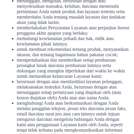
menanggapi, mengolah, berurusan dengan atau
menyelesaikan transaksi, keluhan, dan/atau memenuhi
permintaan Anda untuk produk dan layanan tertentu serta
memberitahu Anda tentang masalah layanan dan tindakan
akun yang tidak lazim;
memberlakukan Persyaratan Layanan atau perjanjian lisensi
pengguna akhir apapun yang berlaku;
melindungi keselamatan pribadi dan hak, milik atau
keselamatan pihak lainnya;
untuk membuat rekomendasi tentang produk, menyarankan
ukuran, dan tentang bagaimana bahan pakaian cocok;
mempertahankan dan memberikan setiap pembaruan
perangkat lunak dan/atau pembaruan lainnya serta
dukungan yang mungkin diperlukan dari waktu ke waktu
untuk memastikan kelancaran Layanan kami;
berurusan dengan atau memfasilitasi layanan pelanggan,
melaksanakan instruksi Anda, berurusan dengan atau
menanggapi setiap pertanyaan yang diajukan oleh (atau
konon diajukan oleh) Anda atau atas nama Anda;
menghubungi Anda atau berkomunikasi dengan Anda
melalui panggilan telepon, pesan teks dan/atau pesan faks,
email dan/atau surat pos atau cara lainnya untuk tujuan
mengurus dan/atau mengelola hubungan Anda dengan
kami atau penggunaan Layanan kami oleh Anda, seperti
tetapi tidak terbatas pada mengkomunikasikan informasi