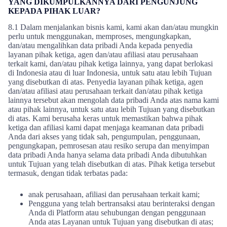
YANG DIKUMPULKANNYA DARI PENGUNJUNG
KEPADA PIHAK LUAR?
8.1 Dalam menjalankan bisnis kami, kami akan dan/atau mungkin
perlu untuk menggunakan, memproses, mengungkapkan,
dan/atau mengalihkan data pribadi Anda kepada penyedia
layanan pihak ketiga, agen dan/atau afiliasi atau perusahaan
terkait kami, dan/atau pihak ketiga lainnya, yang dapat berlokasi
di Indonesia atau di luar Indonesia, untuk satu atau lebih Tujuan
yang disebutkan di atas. Penyedia layanan pihak ketiga, agen
dan/atau afiliasi atau perusahaan terkait dan/atau pihak ketiga
lainnya tersebut akan mengolah data pribadi Anda atas nama kami
atau pihak lainnya, untuk satu atau lebih Tujuan yang disebutkan
di atas. Kami berusaha keras untuk memastikan bahwa pihak
ketiga dan afiliasi kami dapat menjaga keamanan data pribadi
Anda dari akses yang tidak sah, pengumpulan, penggunaan,
pengungkapan, pemrosesan atau resiko serupa dan menyimpan
data pribadi Anda hanya selama data pribadi Anda dibutuhkan
untuk Tujuan yang telah disebutkan di atas. Pihak ketiga tersebut
termasuk, dengan tidak terbatas pada:
anak perusahaan, afiliasi dan perusahaan terkait kami;
Pengguna yang telah bertransaksi atau berinteraksi dengan
Anda di Platform atau sehubungan dengan penggunaan
Anda atas Layanan untuk Tujuan yang disebutkan di atas;