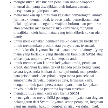
menghasilkan statistik dan penelitian untuk pelaporan
internal dan yang diwajibkan oleh hukum dan/atau
persyaratan penyimpanan arsip;
melaksanakan uji tuntas atau kegiatan penyaringan lainnya
(termasuk, dengan tidak terbatas pada, pemeriksaan latar
belakang) sesuai dengan kewajiban hukum atau peraturan
atau prosedur manajemen risiko kami yang mungkin
diwajibkan oleh hukum atau yang telah diberlakukan oleh
kami;
untuk melaksanakan penilaian resiko dan/atau kredit dan
untuk menentukan produk atau persyaratan, termasuk
produk kredit, layanan finansial, atau produk lainnya (yang
mana yang berlaku), yang disediakan baik oleh
SMM
atau
afiliasinya, untuk ditawarkan kepada anda;
untuk memberikan laporan kelayakan kredit, penilaian
kredit, dan/atau layanan terkait kepada pihak ketiga yang
secara tegas anda izinkan dan setujui untuk memperoleh
data pribadi anda dari pihak ketiga mana pun sebagai
sumber data dan/atau pemroses data, termasuk kami,
dengan tunduk pada persyaratan layanan dan kebijakan
privasi pihak ketiga penerima layanan tersebut;
mengaudit Layanan kami atau bisnis
SMM
;
mencegah atau menyelidiki pelanggaran nyata atau dugaan
pelanggaran dari Syarat Layanan setiap penipuan, kegiatan
yang melanggar hukum, pembiaran atau kesalahan, baik