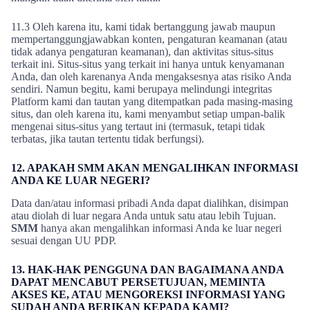
11.3 Oleh karena itu, kami tidak bertanggung jawab maupun
mempertanggungjawabkan konten, pengaturan keamanan (atau
tidak adanya pengaturan keamanan), dan aktivitas situs-situs
terkait ini. Situs-situs yang terkait ini hanya untuk kenyamanan
Anda, dan oleh karenanya Anda mengaksesnya atas risiko Anda
sendiri. Namun begitu, kami berupaya melindungi integritas
Platform kami dan tautan yang ditempatkan pada masing-masing
situs, dan oleh karena itu, kami menyambut setiap umpan-balik
mengenai situs-situs yang tertaut ini (termasuk, tetapi tidak
terbatas, jika tautan tertentu tidak berfungsi).
12. APAKAH SMM AKAN MENGALIHKAN INFORMASI
ANDA KE LUAR NEGERI?
Data dan/atau informasi pribadi Anda dapat dialihkan, disimpan
atau diolah di luar negara Anda untuk satu atau lebih Tujuan.
SMM
hanya akan mengalihkan informasi Anda ke luar negeri
sesuai dengan UU PDP.
13. HAK-HAK PENGGUNA DAN BAGAIMANA ANDA
DAPAT MENCABUT PERSETUJUAN, MEMINTA
AKSES KE, ATAU MENGOREKSI INFORMASI YANG
SUDAH ANDA BERIKAN KEPADA KAMI?