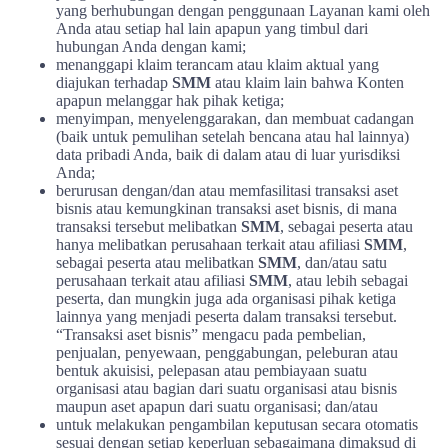
yang berhubungan dengan penggunaan Layanan kami oleh
Anda atau setiap hal lain apapun yang timbul dari
hubungan Anda dengan kami;
menanggapi klaim terancam atau klaim aktual yang
diajukan terhadap
SMM
atau klaim lain bahwa Konten
apapun melanggar hak pihak ketiga;
menyimpan, menyelenggarakan, dan membuat cadangan
(baik untuk pemulihan setelah bencana atau hal lainnya)
data pribadi Anda, baik di dalam atau di luar yurisdiksi
Anda;
berurusan dengan/dan atau memfasilitasi transaksi aset
bisnis atau kemungkinan transaksi aset bisnis, di mana
transaksi tersebut melibatkan
SMM
, sebagai peserta atau
hanya melibatkan perusahaan terkait atau afiliasi
SMM
,
sebagai peserta atau melibatkan
SMM
, dan/atau satu
perusahaan terkait atau afiliasi
SMM
, atau lebih sebagai
peserta, dan mungkin juga ada organisasi pihak ketiga
lainnya yang menjadi peserta dalam transaksi tersebut.
“Transaksi aset bisnis” mengacu pada pembelian,
penjualan, penyewaan, penggabungan, peleburan atau
bentuk akuisisi, pelepasan atau pembiayaan suatu
organisasi atau bagian dari suatu organisasi atau bisnis
maupun aset apapun dari suatu organisasi; dan/atau
untuk melakukan pengambilan keputusan secara otomatis
sesuai dengan setiap keperluan sebagaimana dimaksud di