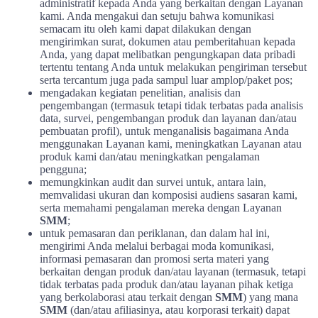
administratif kepada Anda yang berkaitan dengan Layanan
kami. Anda mengakui dan setuju bahwa komunikasi
semacam itu oleh kami dapat dilakukan dengan
mengirimkan surat, dokumen atau pemberitahuan kepada
Anda, yang dapat melibatkan pengungkapan data pribadi
tertentu tentang Anda untuk melakukan pengiriman tersebut
serta tercantum juga pada sampul luar amplop/paket pos;
mengadakan kegiatan penelitian, analisis dan
pengembangan (termasuk tetapi tidak terbatas pada analisis
data, survei, pengembangan produk dan layanan dan/atau
pembuatan profil), untuk menganalisis bagaimana Anda
menggunakan Layanan kami, meningkatkan Layanan atau
produk kami dan/atau meningkatkan pengalaman
pengguna;
memungkinkan audit dan survei untuk, antara lain,
memvalidasi ukuran dan komposisi audiens sasaran kami,
serta memahami pengalaman mereka dengan Layanan
SMM
;
untuk pemasaran dan periklanan, dan dalam hal ini,
mengirimi Anda melalui berbagai moda komunikasi,
informasi pemasaran dan promosi serta materi yang
berkaitan dengan produk dan/atau layanan (termasuk, tetapi
tidak terbatas pada produk dan/atau layanan pihak ketiga
yang berkolaborasi atau terkait dengan
SMM
) yang mana
SMM
(dan/atau afiliasinya, atau korporasi terkait) dapat