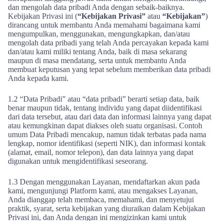
dan mengolah data pribadi Anda dengan sebaik-baiknya.
Kebijakan Privasi ini (
“Kebijakan Privasi”
atau
“Kebijakan”
)
dirancang untuk membantu Anda memahami bagaimana kami
mengumpulkan, menggunakan, mengungkapkan, dan/atau
mengolah data pribadi yang telah Anda percayakan kepada kami
dan/atau kami miliki tentang Anda, baik di masa sekarang
maupun di masa mendatang, serta untuk membantu Anda
membuat keputusan yang tepat sebelum memberikan data pribadi
Anda kepada kami.
1.2 “Data Pribadi” atau “data pribadi” berarti setiap data, baik
benar maupun tidak, tentang individu yang dapat diidentifikasi
dari data tersebut, atau dari data dan informasi lainnya yang dapat
atau kemungkinan dapat diakses oleh suatu organisasi. Contoh
umum Data Pribadi mencakup, namun tidak terbatas pada nama
lengkap, nomor identifikasi (seperti NIK), dan informasi kontak
(alamat, email, nomor telepon), dan data lainnya yang dapat
digunakan untuk mengidentifikasi seseorang.
1.3 Dengan menggunakan Layanan, mendaftarkan akun pada
kami, mengunjungi Platform kami, atau mengakses Layanan,
Anda dianggap telah membaca, memahami, dan menyetujui
praktik, syarat, serta kebijakan yang diuraikan dalam Kebijakan
Privasi ini, dan Anda dengan ini mengizinkan kami untuk