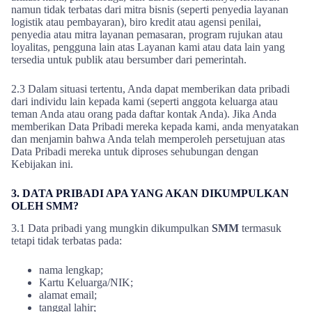
namun tidak terbatas dari mitra bisnis (seperti penyedia layanan
logistik atau pembayaran), biro kredit atau agensi penilai,
penyedia atau mitra layanan pemasaran, program rujukan atau
loyalitas, pengguna lain atas Layanan kami atau data lain yang
tersedia untuk publik atau bersumber dari pemerintah.
2.3 Dalam situasi tertentu, Anda dapat memberikan data pribadi
dari individu lain kepada kami (seperti anggota keluarga atau
teman Anda atau orang pada daftar kontak Anda). Jika Anda
memberikan Data Pribadi mereka kepada kami, anda menyatakan
dan menjamin bahwa Anda telah memperoleh persetujuan atas
Data Pribadi mereka untuk diproses sehubungan dengan
Kebijakan ini.
3. DATA PRIBADI APA YANG AKAN DIKUMPULKAN
OLEH SMM?
3.1 Data pribadi yang mungkin dikumpulkan
SMM
termasuk
tetapi tidak terbatas pada:
nama lengkap;
Kartu Keluarga/NIK;
alamat email;
tanggal lahir;