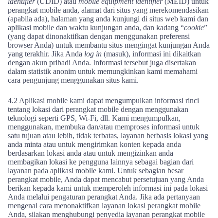
identifier
(UDID) atau
mobile equipment identifier
(MEID) untuk
perangkat mobile anda, alamat dari situs yang merekomendasikan
(apabila ada), halaman yang anda kunjungi di situs web kami dan
aplikasi mobile dan waktu kunjungan anda, dan kadang “
cookie
”
(yang dapat dinonaktifkan dengan menggunakan preferensi
browser Anda) untuk membantu situs mengingat kunjungan Anda
yang terakhir. Jika Anda
log in
(masuk), informasi ini dikaitkan
dengan akun pribadi Anda. Informasi tersebut juga disertakan
dalam statistik anonim untuk memungkinkan kami memahami
cara pengunjung menggunakan situs kami.
4.2 Aplikasi mobile kami dapat mengumpulkan informasi rinci
tentang lokasi dari perangkat mobile dengan menggunakan
teknologi seperti GPS, Wi-Fi, dll. Kami mengumpulkan,
menggunakan, membuka dan/atau memproses informasi untuk
satu tujuan atau lebih, tidak terbatas, layanan berbasis lokasi yang
anda minta atau untuk mengirimkan konten kepada anda
berdasarkan lokasi anda atau untuk mengizinkan anda
membagikan lokasi ke pengguna lainnya sebagai bagian dari
layanan pada aplikasi mobile kami. Untuk sebagian besar
perangkat mobile, Anda dapat mencabut persetujuan yang Anda
berikan kepada kami untuk memperoleh informasi ini pada lokasi
Anda melalui pengaturan perangkat Anda. Jika ada pertanyaan
mengenai cara menonaktifkan layanan lokasi perangkat mobile
Anda, silakan menghubungi penyedia layanan perangkat mobile