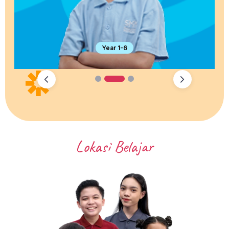
Year 1-6
1
2
3
Lokasi Belajar