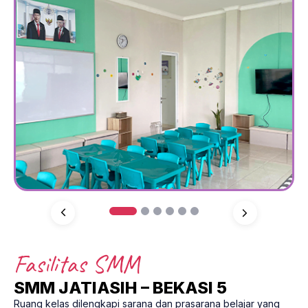
1
2
3
4
5
6
Fasilitas SMM
SMM JATIASIH – BEKASI 5
Ruang kelas dilengkapi sarana dan prasarana belajar yang