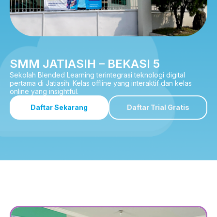
SMM JATIASIH – BEKASI 5
Sekolah Blended Learning terintegrasi teknologi digital
pertama di Jatiasih. Kelas offline yang interaktif dan kelas
online yang insightful.
Daftar Sekarang
Daftar Trial Gratis