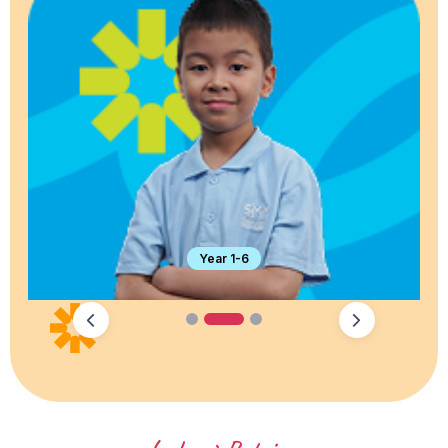
Year 1-6
1
2
3